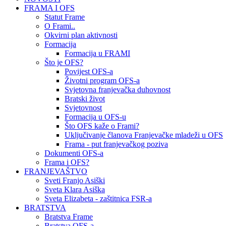
FRAMA I OFS
Statut Frame
O Frami..
Okvirni plan aktivnosti
Formacija
Formacija u FRAMI
Što je OFS?
Povijest OFS-a
Životni program OFS-a
Svjetovna franjevačka duhovnost
Bratski život
Svjetovnost
Formacija u OFS-u
Što OFS kaže o Frami?
Uključivanje članova Franjevačke mladeži u OFS
Frama - put franjevačkog poziva
Dokumenti OFS-a
Frama i OFS?
FRANJEVAŠTVO
Sveti Franjo Asiški
Sveta Klara Asiška
Sveta Elizabeta - zaštitnica FSR-a
BRATSTVA
Bratstva Frame
Bratstva OFS-a