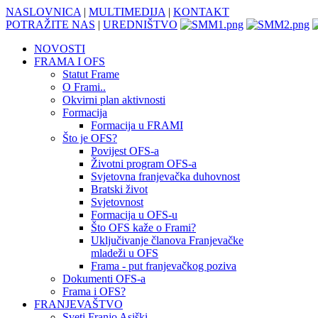
NASLOVNICA
|
MULTIMEDIJA
|
KONTAKT
POTRAŽITE NAS
|
UREDNIŠTVO
NOVOSTI
FRAMA I OFS
Statut Frame
O Frami..
Okvirni plan aktivnosti
Formacija
Formacija u FRAMI
Što je OFS?
Povijest OFS-a
Životni program OFS-a
Svjetovna franjevačka duhovnost
Bratski život
Svjetovnost
Formacija u OFS-u
Što OFS kaže o Frami?
Uključivanje članova Franjevačke
mladeži u OFS
Frama - put franjevačkog poziva
Dokumenti OFS-a
Frama i OFS?
FRANJEVAŠTVO
Sveti Franjo Asiški