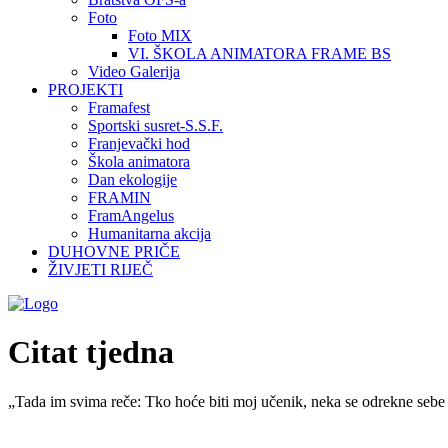
Foto
Foto MIX
VI. ŠKOLA ANIMATORA FRAME BS
Video Galerija
PROJEKTI
Framafest
Sportski susret-S.S.F.
Franjevački hod
Škola animatora
Dan ekologije
FRAMIN
FramAngelus
Humanitarna akcija
DUHOVNE PRIČE
ŽIVJETI RIJEČ
Citat tjedna
„Tada im svima reče: Tko hoće biti moj učenik, neka se odrekne sebe 