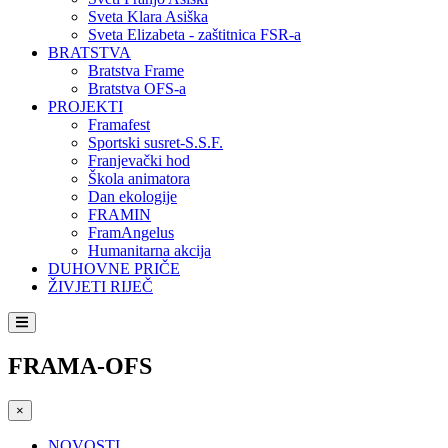
Sveta Klara Asiška
Sveta Elizabeta - zaštitnica FSR-a
BRATSTVA
Bratstva Frame
Bratstva OFS-a
PROJEKTI
Framafest
Sportski susret-S.S.F.
Franjevački hod
Škola animatora
Dan ekologije
FRAMIN
FramAngelus
Humanitarna akcija
DUHOVNE PRIČE
ŽIVJETI RIJEČ
FRAMA-OFS
×
NOVOSTI