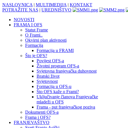
NASLOVNICA
|
MULTIMEDIJA
|
KONTAKT
POTRAŽITE NAS
|
UREDNIŠTVO
NOVOSTI
FRAMA I OFS
Statut Frame
O Frami..
Okvirni plan aktivnosti
Formacija
Formacija u FRAMI
Što je OFS?
Povijest OFS-a
Životni program OFS-a
Svjetovna franjevačka duhovnost
Bratski život
Svjetovnost
Formacija u OFS-u
Što OFS kaže o Frami?
Uključivanje članova Franjevačke
mladeži u OFS
Frama - put franjevačkog poziva
Dokumenti OFS-a
Frama i OFS?
FRANJEVAŠTVO
Sveti Franjo Asiški