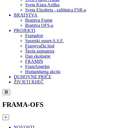
Sveta Klara Asiška
Sveta Elizabeta - zaštitnica FSR-a
BRATSTVA
Bratstva Frame
Bratstva OFS-a
PROJEKTI
Framafest
Sportski susret-S.S.F.
Franjevački hod
Škola animatora
Dan ekologije
FRAMIN
FramAngelus
Humanitarna akcija
DUHOVNE PRIČE
ŽIVJETI RIJEČ
FRAMA-OFS
×
NOVOSTI