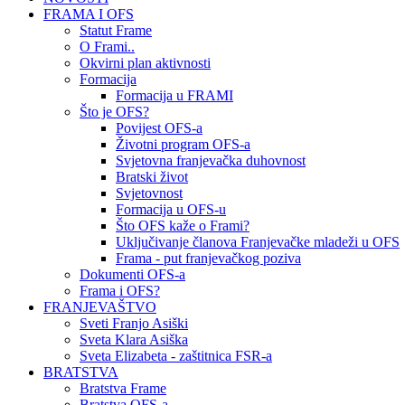
FRAMA I OFS
Statut Frame
O Frami..
Okvirni plan aktivnosti
Formacija
Formacija u FRAMI
Što je OFS?
Povijest OFS-a
Životni program OFS-a
Svjetovna franjevačka duhovnost
Bratski život
Svjetovnost
Formacija u OFS-u
Što OFS kaže o Frami?
Uključivanje članova Franjevačke mladeži u OFS
Frama - put franjevačkog poziva
Dokumenti OFS-a
Frama i OFS?
FRANJEVAŠTVO
Sveti Franjo Asiški
Sveta Klara Asiška
Sveta Elizabeta - zaštitnica FSR-a
BRATSTVA
Bratstva Frame
Bratstva OFS-a