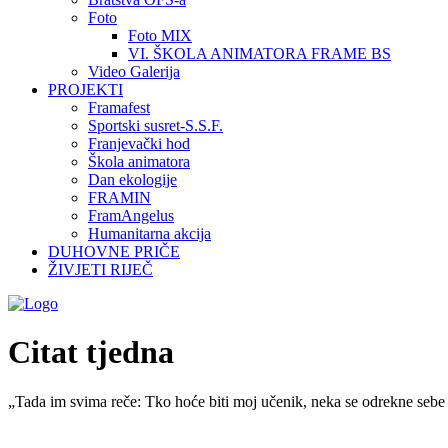
Foto
Foto MIX
VI. ŠKOLA ANIMATORA FRAME BS
Video Galerija
PROJEKTI
Framafest
Sportski susret-S.S.F.
Franjevački hod
Škola animatora
Dan ekologije
FRAMIN
FramAngelus
Humanitarna akcija
DUHOVNE PRIČE
ŽIVJETI RIJEČ
Citat tjedna
„Tada im svima reče: Tko hoće biti moj učenik, neka se odrekne sebe 