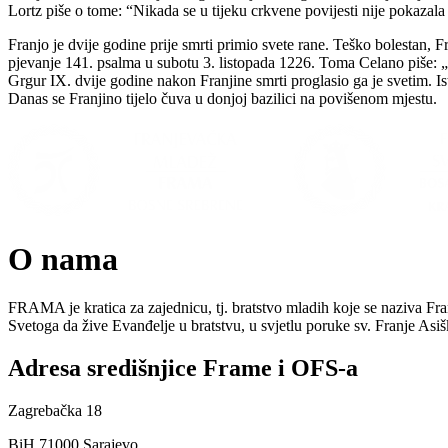
Lortz piše o tome: “Nikada se u tijeku crkvene povijesti nije pokazala 
Franjo je dvije godine prije smrti primio svete rane. Teško bolestan, 
pjevanje 141. psalma u subotu 3. listopada 1226. Toma Celano piše: „
Grgur IX. dvije godine nakon Franjine smrti proglasio ga je svetim. I
Danas se Franjino tijelo čuva u donjoj bazilici na povišenom mjestu.
O nama
FRAMA je kratica za zajednicu, tj. bratstvo mladih koje se naziva Fr
Svetoga da žive Evanđelje u bratstvu, u svjetlu poruke sv. Franje As
Adresa središnjice Frame i OFS-a
Zagrebačka 18
BiH 71000 Sarajevo