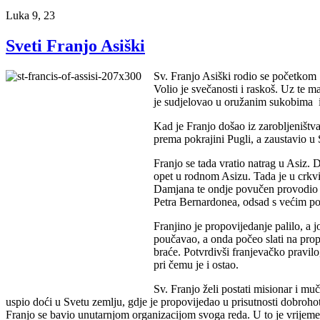
Luka 9, 23
Sveti Franjo Asiški
Sv. Franjo Asiški rodio se početkom 
Volio je svečanosti i raskoš. Uz te m
je sudjelovao u oružanim sukobima i
Kad je Franjo došao iz zarobljeništva
prema pokrajini Pugli, a zaustavio u 
Franjo se tada vratio natrag u Asiz.
opet u rodnom Asizu. Tada je u crkvi
Damjana te ondje povučen provodio v
Petra Bernardonea, odsad s većim pou
Franjino je propovijedanje palilo, a 
poučavao, a onda počeo slati na prop
braće. Potvrdivši franjevačko pravil
pri čemu je i ostao.
Sv. Franjo želi postati misionar i mu
uspio doći u Svetu zemlju, gdje je propovijedao u prisutnosti dobrohot
Franjo se bavio unutarnjom organizacijom svoga reda. U to je vrijeme