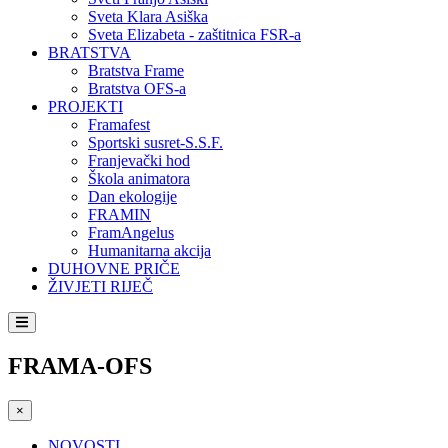
Sveta Klara Asiška
Sveta Elizabeta - zaštitnica FSR-a
BRATSTVA
Bratstva Frame
Bratstva OFS-a
PROJEKTI
Framafest
Sportski susret-S.S.F.
Franjevački hod
Škola animatora
Dan ekologije
FRAMIN
FramAngelus
Humanitarna akcija
DUHOVNE PRIČE
ŽIVJETI RIJEČ
FRAMA-OFS
×
NOVOSTI