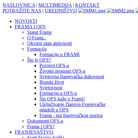
NASLOVNICA
|
MULTIMEDIJA
|
KONTAKT
POTRAŽITE NAS
|
UREDNIŠTVO
NOVOSTI
FRAMA I OFS
Statut Frame
O Frami..
Okvirni plan aktivnosti
Formacija
Formacija u FRAMI
Što je OFS?
Povijest OFS-a
Životni program OFS-a
Svjetovna franjevačka duhovnost
Bratski život
Svjetovnost
Formacija u OFS-u
Što OFS kaže o Frami?
Uključivanje članova Franjevačke
mladeži u OFS
Frama - put franjevačkog poziva
Dokumenti OFS-a
Frama i OFS?
FRANJEVAŠTVO
Sveti Franjo Asiški