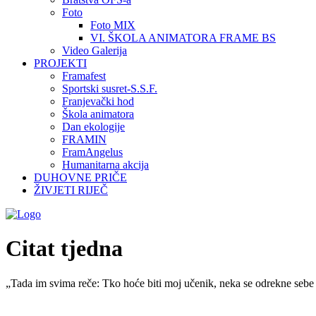
Foto
Foto MIX
VI. ŠKOLA ANIMATORA FRAME BS
Video Galerija
PROJEKTI
Framafest
Sportski susret-S.S.F.
Franjevački hod
Škola animatora
Dan ekologije
FRAMIN
FramAngelus
Humanitarna akcija
DUHOVNE PRIČE
ŽIVJETI RIJEČ
Citat tjedna
„Tada im svima reče: Tko hoće biti moj učenik, neka se odrekne sebe 