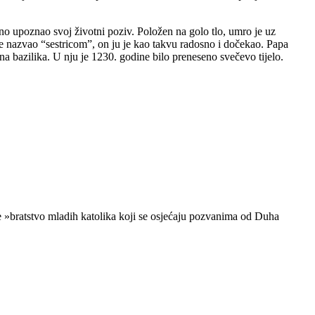
asno upoznao svoj životni poziv. Položen na golo tlo, umro je uz
je nazvao “sestricom”, on ju je kao takvu radosno i dočekao. Papa
a bazilika. U nju je 1230. godine bilo preneseno svečevo tijelo.
je »bratstvo mladih katolika koji se osjećaju pozvanima od Duha