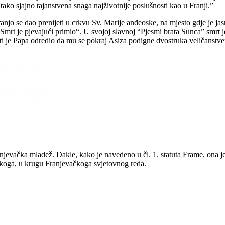
tako sjajno tajanstvena snaga najživotnije poslušnosti kao u Franji.”
Franjo se dao prenijeti u crkvu Sv. Marije anđeoske, na mjesto gdje je j
Smrt je pjevajući primio“. U svojoj slavnoj “Pjesmi brata Sunca” smrt 
sti je Papa odredio da mu se pokraj Asiza podigne dvostruka veličanstven
anjevačka mladež. Dakle, kako je navedeno u čl. 1. statuta Frame, ona 
iškoga, u krugu Franjevačkoga svjetovnog reda.