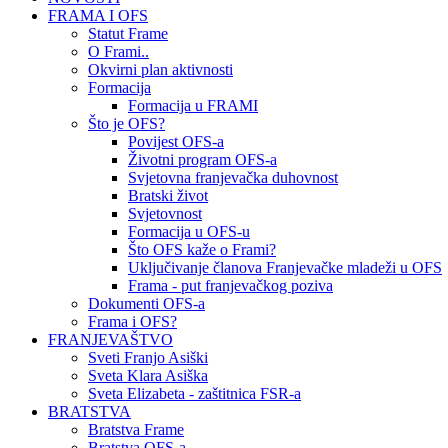
FRAMA I OFS
Statut Frame
O Frami..
Okvirni plan aktivnosti
Formacija
Formacija u FRAMI
Što je OFS?
Povijest OFS-a
Životni program OFS-a
Svjetovna franjevačka duhovnost
Bratski život
Svjetovnost
Formacija u OFS-u
Što OFS kaže o Frami?
Uključivanje članova Franjevačke mladeži u OFS
Frama - put franjevačkog poziva
Dokumenti OFS-a
Frama i OFS?
FRANJEVAŠTVO
Sveti Franjo Asiški
Sveta Klara Asiška
Sveta Elizabeta - zaštitnica FSR-a
BRATSTVA
Bratstva Frame
Bratstva OFS-a