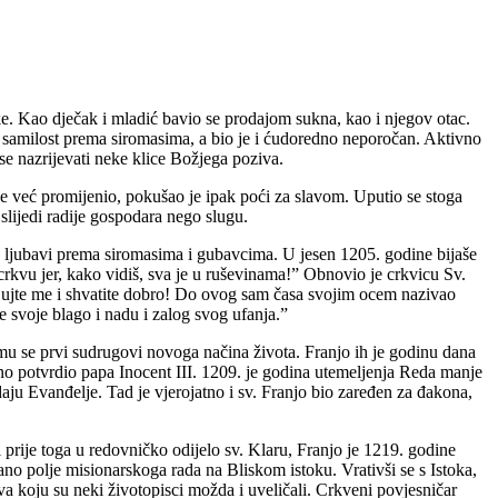
e. Kao dječak i mladić bavio se prodajom sukna, kao i njegov otac.
st, samilost prema siromasima, a bio je i ćudoredno neporočan. Aktivno
e nazrijevati neke klice Božjega poziva.
aše već promijenio, pokušao je ipak poći za slavom. Uputio se stoga
 slijedi radije gospodara nego slugu.
ke ljubavi prema siromasima i gubavcima. U jesen 1205. godine bijaše
rkvu jer, kako vidiš, sva je u ruševinama!” Obnovio je crkvicu Sv.
Čujte me i shvatite dobro! Do ovog sam časa svojim ocem nazivao
 svoje blago i nadu i zalog svog ufanja.”
e mu se prvi sudrugovi novoga načina života. Franjo ih je godinu dana
no potvrdio papa Inocent III. 1209. je godina utemeljenja Reda manje
aju Evanđelje. Tad je vjerojatno i sv. Franjo bio zaređen za đakona,
i prije toga u redovničko odijelo sv. Klaru, Franjo je 1219. godine
ano polje misionarskoga rada na Bliskom istoku. Vrativši se s Istoka,
a koju su neki životopisci možda i uveličali. Crkveni povjesničar