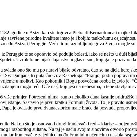
1182. godine u Asizu kao sin trgovca Pietra di Bernardonea i majke Pik
anje savršene prirodne kvalitete imao je i boljih: tankoćutnu osjećajno
zmeđu Asiza i Peruggie. Već u tom razdoblju njegova života mogle su s
 iz Peruggie te se oporavio od podulje bolesti, iako se nešto u duši bij
Spoletu. Uzrok tome bijaše tajanstveni glas u snu, koji ga je pozivao da
 Da svlada ono što mu po naravi bijaše odvratno, dao se na djela herojs
ci Sv. Damjana tri puta čuo zov Raspetoga: “Franjo, pođi i popravi mi c
rijeme u molitvi. Kao pokornik i Bogu posvećena osoba izjavio je: “
zdanjem mogu reći: Oče naš, koji jesi na nebesima, u tebe stavljam sve
još više primjer. Potreseni njima, samo nekoliko dana kasnije pridružiš
ovijedanje. Sastavio je prvu kratku Formulu života. To je pravilo usme
o, Papa je ovlastio prvu dvanaestoricu male braće da posvuda propovijed
čenik. Nakon što je osnovao i drugi franjevački red – klarise – odjenuvš
nog i razboritog sultana. Na taj je način svojim sinovima otvorio prostr
 unutar franjevačke zajednice među Franjinim učenicima nastala rasprav