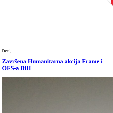
Detalji
Završena Humanitarna akcija Frame i
OFS-a BiH