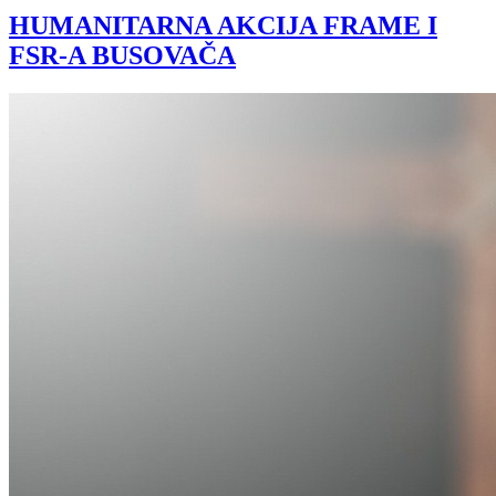
HUMANITARNA AKCIJA FRAME I
FSR-A BUSOVAČA