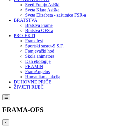
Sveti Franjo Asiški
Sveta Klara Asiška
Sveta Elizabeta - zaštitnica FSR-a
BRATSTVA
Bratstva Frame
Bratstva OFS-a
PROJEKTI
Framafest
Sportski susret-S.S.F.
Franjevački hod
Škola animatora
Dan ekologije
FRAMIN
FramAngelus
Humanitarna akcija
DUHOVNE PRIČE
ŽIVJETI RIJEČ
FRAMA-OFS
×