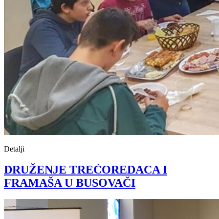
Detalji
DRUŽENJE TREĆOREDACA I
FRAMAŠA U BUSOVAČI