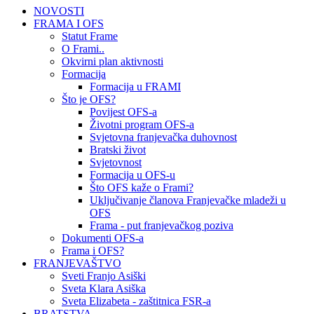
NOVOSTI
FRAMA I OFS
Statut Frame
O Frami..
Okvirni plan aktivnosti
Formacija
Formacija u FRAMI
Što je OFS?
Povijest OFS-a
Životni program OFS-a
Svjetovna franjevačka duhovnost
Bratski život
Svjetovnost
Formacija u OFS-u
Što OFS kaže o Frami?
Uključivanje članova Franjevačke mladeži u
OFS
Frama - put franjevačkog poziva
Dokumenti OFS-a
Frama i OFS?
FRANJEVAŠTVO
Sveti Franjo Asiški
Sveta Klara Asiška
Sveta Elizabeta - zaštitnica FSR-a
BRATSTVA