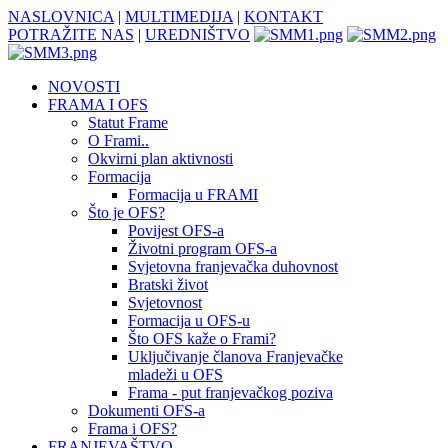
NASLOVNICA
|
MULTIMEDIJA
|
KONTAKT
POTRAŽITE NAS
|
UREDNIŠTVO
NOVOSTI
FRAMA I OFS
Statut Frame
O Frami..
Okvirni plan aktivnosti
Formacija
Formacija u FRAMI
Što je OFS?
Povijest OFS-a
Životni program OFS-a
Svjetovna franjevačka duhovnost
Bratski život
Svjetovnost
Formacija u OFS-u
Što OFS kaže o Frami?
Uključivanje članova Franjevačke
mladeži u OFS
Frama - put franjevačkog poziva
Dokumenti OFS-a
Frama i OFS?
FRANJEVAŠTVO