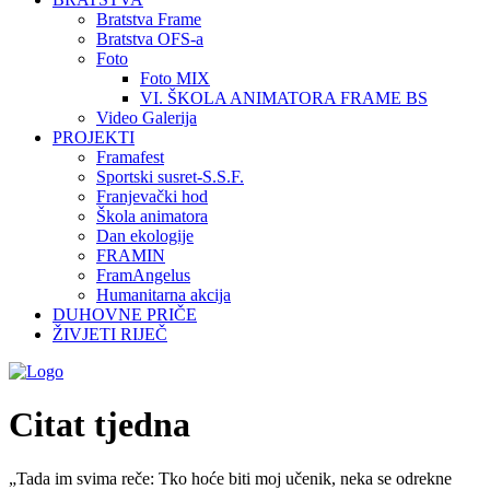
Bratstva Frame
Bratstva OFS-a
Foto
Foto MIX
VI. ŠKOLA ANIMATORA FRAME BS
Video Galerija
PROJEKTI
Framafest
Sportski susret-S.S.F.
Franjevački hod
Škola animatora
Dan ekologije
FRAMIN
FramAngelus
Humanitarna akcija
DUHOVNE PRIČE
ŽIVJETI RIJEČ
Citat tjedna
„Tada im svima reče: Tko hoće biti moj učenik, neka se odrekne