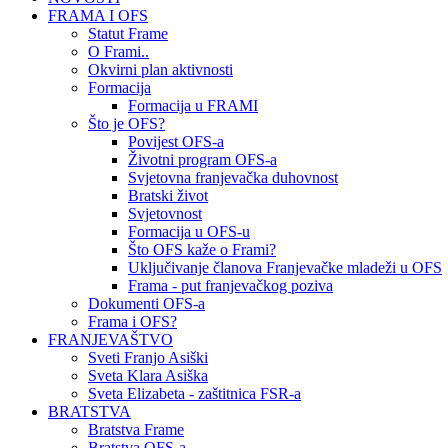
FRAMA I OFS
Statut Frame
O Frami..
Okvirni plan aktivnosti
Formacija
Formacija u FRAMI
Što je OFS?
Povijest OFS-a
Životni program OFS-a
Svjetovna franjevačka duhovnost
Bratski život
Svjetovnost
Formacija u OFS-u
Što OFS kaže o Frami?
Uključivanje članova Franjevačke mladeži u OFS
Frama - put franjevačkog poziva
Dokumenti OFS-a
Frama i OFS?
FRANJEVAŠTVO
Sveti Franjo Asiški
Sveta Klara Asiška
Sveta Elizabeta - zaštitnica FSR-a
BRATSTVA
Bratstva Frame
Bratstva OFS-a