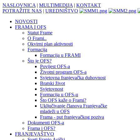
NASLOVNICA
|
MULTIMEDIJA
|
KONTAKT
POTRAŽITE NAS
|
UREDNIŠTVO
NOVOSTI
FRAMA I OFS
Statut Frame
O Frami..
Okvirni plan aktivnosti
Formacija
Formacija u FRAMI
Što je OFS?
Povijest OFS-a
Životni program OFS-a
Svjetovna franjevačka duhovnost
Bratski život
Svjetovnost
Formacija u OFS-u
Što OFS kaže o Frami?
Uključivanje članova Franjevačke
mladeži u OFS
Frama - put franjevačkog poziva
Dokumenti OFS-a
Frama i OFS?
FRANJEVAŠTVO
Sveti Franjo Asiški