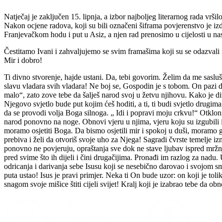
Natječaj je zaključen 15. lipnja, a izbor najboljeg literarnog rada vršil
Nakon ocjene radova, koji su bili označeni šiframa povjerenstvo je izd
Franjevačkom hodu i put u Asiz, a njen rad prenosimo u cijelosti u n
Čestitamo Ivani i zahvaljujemo se svim framašima koji su se odazvali 
Mir i dobro!
Ti divno stvorenje, hajde ustani. Da, tebi govorim. Želim da me sasluša
slavu vladara svih vladara! Ne boj se, Gospodin je s tobom. On pazi d
malo“, zato zove tebe da šalješ narod svoj u žetvu njihovu. Kako je di
Njegovo svjetlo bude put kojim ćeš hoditi, a ti, ti budi svjetlo drugima
da se provodi volja Boga silnoga. „ Idi i popravi moju crkvu!“ Otkloni 
narod ponovno na noge. Obnovi vjeru u njima, vjeru koju su izgubili i ti
moramo osjetiti Boga. Da bismo osjetili mir i spokoj u duši, moramo ga 
prebiva i želi da otvoriš svoje uho za Njega! Sagradi čvrste temelje iz
ponovno ne povjeruju, opraštanja sve dok ne stave ljubav ispred mržnje
pred svime što ih dijeli i čini drugačijima. Pronađi im razlog za nadu
odricanja i darivanja sebe Isusu koji se nesebično darovao i svojom sm
puta ustao! Isus je pravi primjer. Neka ti On bude uzor: on koji je tol
snagom svoje mišice štiti cijeli svijet! Kralj koji je izabrao tebe da o