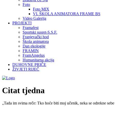
Foto
Foto MIX
VI. ŠKOLA ANIMATORA FRAME BS
Video Galerija
PROJEKTI
Framafest
Sportski susret-S.S.F.
Franjevački hod
Škola animatora
Dan ekologije
FRAMIN
FramAngelus
Humanitarna akcija
DUHOVNE PRIČE
ŽIVJETI RIJEČ
Citat tjedna
„Tada im svima reče: Tko hoće biti moj učenik, neka se odrekne sebe 