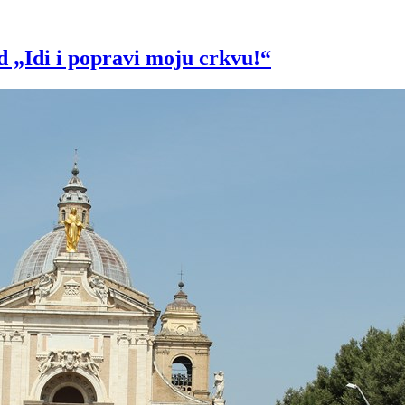
ad „Idi i popravi moju crkvu!“