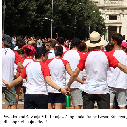
Povodom održavanja VII. Franjevačkog hoda Frame Bosne Srebrene, koji
Idi i popravi moju crkvu!