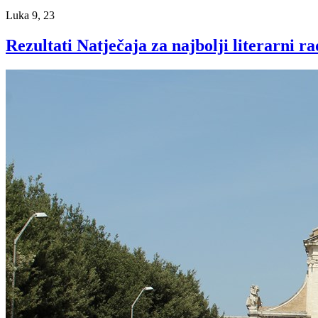
Luka 9, 23
Rezultati Natječaja za najbolji literarni r