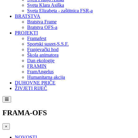
Sveta Klara Asiška
Sveta Elizabeta - zaštitnica FSR-a
BRATSTVA
Bratstva Frame
Bratstva OFS-a
PROJEKTI
Framafest
Sportski susret-S.S.F.
Franjevački hod
Škola animatora
Dan ekologije
FRAMIN
FramAngelus
Humanitarna akcija
DUHOVNE PRIČE
ŽIVJETI RIJEČ
FRAMA-OFS
×
NOVOSTI