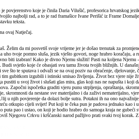
o je povjerenstvo koje je činila Daria Vilušić, profesorica hrvatskog jezik
vojilo najbolji rad, a to je rad framašice Ivane Perišić iz Frame Domalj
astavku teksta.
na ovaj Natječaj.
š. Želim da mi posvetiš svoje vrijeme jer je došao trenutak za promjene i
a uho tvoje pomno sluša, jezik vješto govori, noge hrabro koračaju, a r
vno biti izabran! Kako je divno Njemu služiti! Pasti na koljena Njemu - 
. Budi svjetlo koje će obasjati svu tamu života tvojih bližnjih. U današnj
sve što te sputava i odvaži se na ovaj poziv na obraćenje, djelovanje, č
m gubitkom izgubili i istinski smisao življenja. Život bez vjere nije živo
pustiti u svoj život i slušati glas mira, glas koji nas ne napušta i koji 
nova. Započni ispočetka graditi vjeru punu strpljenja, opraštanja, skromn
, skromnosti da nestane sve materijalno i da zaživi nematerijalno, vjeru
. Ulij u njih povjerenje da dolazi bolje sutra. Potakni ih na ono najvaž
rću otkupio cijeli svijet! Put koji te čeka pun je padova jednako kao i u
iko puta pao i ustao, on koji je hodio hrabro do samoga kraja ne gubeći sv
bnoviš Njegovu Crkvu i kršćanski narod pažljivo prati svaki tvoj korak. Za