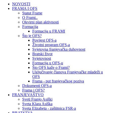
NOVOSTI
FRAMA I OFS
Statut Frame
O Frami..
Okvirni plan aktivnosti
Formacija
Formacija u FRAMI
Što je OFS?
Povijest OFS-a
Životni program OFS-a
Svjetovna franjevačka duhovnost
Bratski život
Svjetovnost
Formacija u OFS-u
Što OFS kaže o Frami?
Uključivanje članova Franjevačke mladeži u
OFS
Frama - put franjevačkog poziva
Dokumenti OFS-a
Frama i OFS?
FRANJEVAŠTVO
Sveti Franjo Asiški
Sveta Klara Asiška
Sveta Elizabeta - zaštitnica FSR-a
BRATSTVA