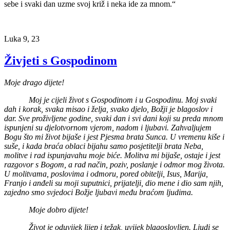
sebe i svaki dan uzme svoj križ i neka ide za mnom.“
Luka 9, 23
Živjeti s Gospodinom
Moje drago dijete!
Moj je cijeli život s Gospodinom i u Gospodinu. Moj svaki
dah i korak, svaka misao i želja, svako djelo, Božji je blagoslov i
dar. Sve proživljene godine, svaki dan i svi dani koji su preda mnom
ispunjeni su djelotvornom vjerom, nadom i ljubavi. Zahvaljujem
Bogu što mi život bijaše i jest Pjesma brata Sunca. U vremenu kiše i
suše, i kada braća oblaci bijahu samo posjetitelji brata Neba,
molitve i rad ispunjavahu moje biće. Molitva mi bijaše, ostaje i jest
razgovor s Bogom, a rad način, poziv, poslanje i odmor mog života.
U molitvama, poslovima i odmoru, pored obitelji, Isus, Marija,
Franjo i anđeli su moji suputnici, prijatelji, dio mene i dio sam njih,
zajedno smo svjedoci Božje ljubavi među braćom ljudima.
Moje dobro dijete!
Život je oduvijek lijep i težak, uvijek blagoslovljen. Ljudi se