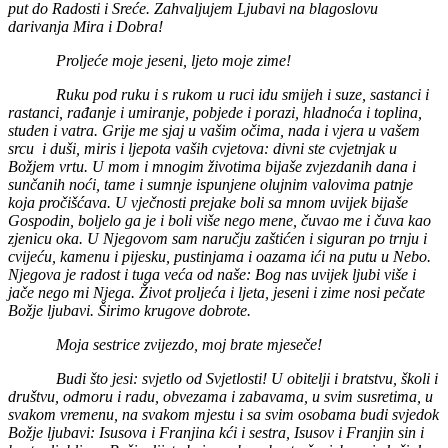
put do Radosti i Sreće. Zahvaljujem Ljubavi na blagoslovu
darivanja Mira i Dobra!
Proljeće moje jeseni, ljeto moje zime!
Ruku pod ruku i s rukom u ruci idu smijeh i suze, sastanci i
rastanci, rađanje i umiranje, pobjede i porazi, hladnoća i toplina,
studen i vatra. Grije me sjaj u vašim očima, nada i vjera u vašem
srcu i duši, miris i ljepota vaših cvjetova: divni ste cvjetnjak u
Božjem vrtu. U mom i mnogim životima bijaše zvjezdanih dana i
sunčanih noći, tame i sumnje ispunjene olujnim valovima patnje
koja pročišćava. U vječnosti prejake boli sa mnom uvijek bijaše
Gospodin, boljelo ga je i boli više nego mene, čuvao me i čuva kao
zjenicu oka. U Njegovom sam naručju zaštićen i siguran po trnju i
cvijeću, kamenu i pijesku, pustinjama i oazama ići na putu u Nebo.
Njegova je radost i tuga veća od naše: Bog nas uvijek ljubi više i
jače nego mi Njega. Život proljeća i ljeta, jeseni i zime nosi pečate
Božje ljubavi. Širimo krugove dobrote.
Moja sestrice zvijezdo, moj brate mjeseče!
Budi što jesi: svjetlo od Svjetlosti! U obitelji i bratstvu, školi i
društvu, odmoru i radu, obvezama i zabavama, u svim susretima, u
svakom vremenu, na svakom mjestu i sa svim osobama budi svjedok
Božje ljubavi: Isusova i Franjina kći i sestra, Isusov i Franjin sin i