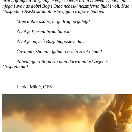
brat – ljubljeno Božje dijete koje svakom bratu čovjeku svjedoči da
njega i sve nas dobri Bog i Otac nebeski neizmjerno ljubi i voli. Kao
Gospodin i Asiški siromah ostavljajmo tragove ljubavi.
Moje dobre osobe, moji dragi prijatelji!
Život je Pjesma brata Sunca!
Život je najveći Božji blagoslov, dar!
Čuvajmo, štitimo i ljubimo braću život i ljude!
Zahvaljujmo Bogu što nam dariva milost živjeti s
Gospodinom!
Ljerka Mikić, OFS