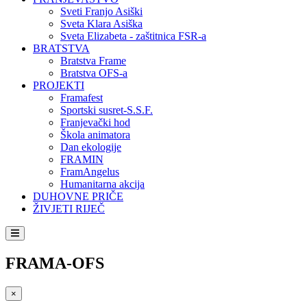
Sveti Franjo Asiški
Sveta Klara Asiška
Sveta Elizabeta - zaštitnica FSR-a
BRATSTVA
Bratstva Frame
Bratstva OFS-a
PROJEKTI
Framafest
Sportski susret-S.S.F.
Franjevački hod
Škola animatora
Dan ekologije
FRAMIN
FramAngelus
Humanitarna akcija
DUHOVNE PRIČE
ŽIVJETI RIJEČ
FRAMA-OFS
×