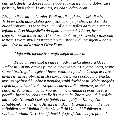
oduvijek dijele na dobre i manje dobre. Traži u ljudima dobro, živi
pošteno, budi iskren i skroman, vrijedan, odgovoran.
Biraj umijeće malih koraka. Budi graditelj dobra i širitelj mira.
Jednom kada dođe zlatna jesen, kao meni, a prebrzo će doći, da
budeš ponosan na sebe što si umnožio i umnažaš darovane talente
kojima te Bog blagoslivlja da njima obogaćuješ Boga, brata
čovjeka i svoju malenkost. U radosti i boli, uvijek i svuda, Gospodin
te nosi u svom srcu i zagrljaju: s Njim gradi kuću na stijeni – dobri
ljudi i čvrsta kuća vode u Očev Dom.
Moje milo djetinjstvo, moja lijepa mladosti!
Priča ti i piše osoba čija se modra rijeka ulijeva u Ocean
Vječnosti. Bijahu oseke i plime, duboki kanjoni i cvjetna polja, sestre
šume i braća goleti, sjetve i žetve oskudne i plodne. Čekaju te i zovu
divni i divlji krajobrazi, misli i koraci cestama i bespućima svijeta,
trenutci vječnosti i vječnost trenutka, ispiti čovječnosti. Moja proljeća
i ljeta bijahu kao i tvoja: prepuna snova i želja, planova, uspjeha i
padova. Volio sam i volim kao što i ti voliš majku prirodu, sestru
poeziju, brata čovjeka i sva Božja stvorenja. Znam kao i ti, i možda
malo više, što znači i kako je ljubiti i biti ljubljen. Kao vječni
zaljubljenik – sv. Franjo Asiški i ti – Božji, Franjin i moj miljeniče,
zaljubljen sam i ljubim Ljubav koja ljubi i želi biti ljubljena u
svakom i svima. Otvori se Ljubavi koja je vječna i uvijek pronađe