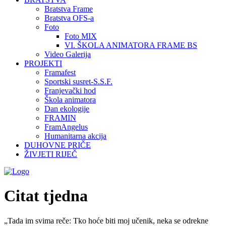
Bratstva Frame
Bratstva OFS-a
Foto
Foto MIX
VI. ŠKOLA ANIMATORA FRAME BS
Video Galerija
PROJEKTI
Framafest
Sportski susret-S.S.F.
Franjevački hod
Škola animatora
Dan ekologije
FRAMIN
FramAngelus
Humanitarna akcija
DUHOVNE PRIČE
ŽIVJETI RIJEČ
Citat tjedna
„Tada im svima reče: Tko hoće biti moj učenik, neka se odrekne