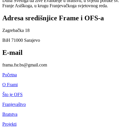
Duha Svetoga da žive Evanđelje u bratstvu, u svjetlu poruke sv.
Franje Asiškoga, u krugu Franjevačkoga svjetovnog reda.
Adresa središnjice Frame i OFS-a
Zagrebačka 18
BiH 71000 Sarajevo
E-mail
frama.fsr.bs@gmail.com
Početna
O Frami
Što je OFS
Franjevaštvo
Bratstva
Projekti