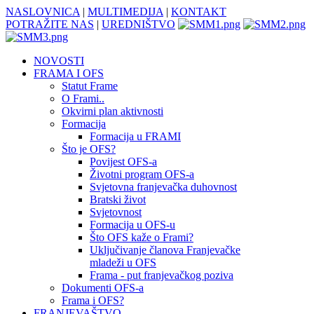
NASLOVNICA
|
MULTIMEDIJA
|
KONTAKT
POTRAŽITE NAS
|
UREDNIŠTVO
NOVOSTI
FRAMA I OFS
Statut Frame
O Frami..
Okvirni plan aktivnosti
Formacija
Formacija u FRAMI
Što je OFS?
Povijest OFS-a
Životni program OFS-a
Svjetovna franjevačka duhovnost
Bratski život
Svjetovnost
Formacija u OFS-u
Što OFS kaže o Frami?
Uključivanje članova Franjevačke
mladeži u OFS
Frama - put franjevačkog poziva
Dokumenti OFS-a
Frama i OFS?
FRANJEVAŠTVO