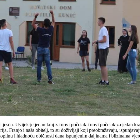
dna jesen. Uvijek je jedan kraj za novi početak i novi početak za jedan
Franjo i naša obitelj, to su doživljaji koji preobražavaju, ispunjavaju 
u toplinu i hladnoću običnosti dana ispunjenim daljinama i blizinama vje