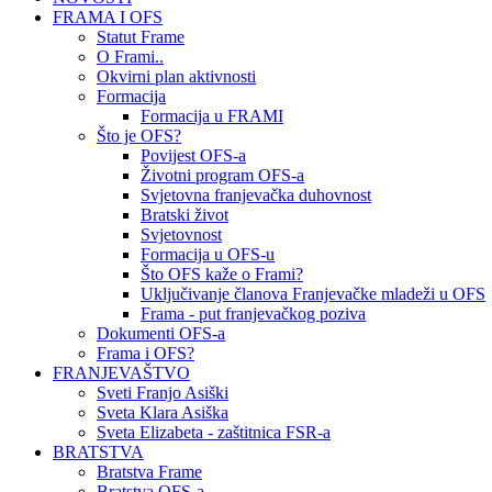
FRAMA I OFS
Statut Frame
O Frami..
Okvirni plan aktivnosti
Formacija
Formacija u FRAMI
Što je OFS?
Povijest OFS-a
Životni program OFS-a
Svjetovna franjevačka duhovnost
Bratski život
Svjetovnost
Formacija u OFS-u
Što OFS kaže o Frami?
Uključivanje članova Franjevačke mladeži u OFS
Frama - put franjevačkog poziva
Dokumenti OFS-a
Frama i OFS?
FRANJEVAŠTVO
Sveti Franjo Asiški
Sveta Klara Asiška
Sveta Elizabeta - zaštitnica FSR-a
BRATSTVA
Bratstva Frame
Bratstva OFS-a