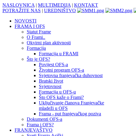
NASLOVNICA
|
MULTIMEDIJA
|
KONTAKT
POTRAŽITE NAS
|
UREDNIŠTVO
NOVOSTI
FRAMA I OFS
Statut Frame
O Frami..
Okvirni plan aktivnosti
Formacija
Formacija u FRAMI
Što je OFS?
Povijest OFS-a
Životni program OFS-a
Svjetovna franjevačka duhovnost
Bratski život
Svjetovnost
Formacija u OFS-u
Što OFS kaže o Frami?
Uključivanje članova Franjevačke
mladeži u OFS
Frama - put franjevačkog poziva
Dokumenti OFS-a
Frama i OFS?
FRANJEVAŠTVO
Sveti Franjo Asiški