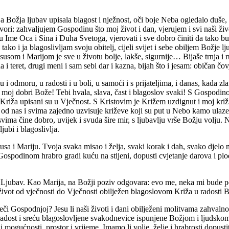
, a Božja ljubav upisala blagost i nježnost, oči boje Neba ogledalo duše, 
ovori: zahvaljujem Gospodinu što moj život i dan, vjerujem i svi naši živ
jati u Ime Oca i Sina i Duha Svetoga, vjerovati i sve dobro činiti da tako
ako i ja blagoslivljam svoju obitelj, cijeli svijet i sebe obiljem Božje 
susom i Marijom je sve u životu bolje, lakše, sigurnije… Bijaše trnja i ru
da i teret, drugi meni i sam sebi dar i kazna, bijah što i jesam: običan 
i odmoru, u radosti i u boli, u samoći i s prijateljima, i danas, kada z
oj dobri Bože! Tebi hvala, slava, čast i blagoslov svaki! S Gospodin
iža upisani su u Vječnost. S Kristovim je Križem uzdignut i moj križ. I
m od nas i svima zajedno uzvisuje križeve koji su put u Nebo kamo ul
svima čine dobro, uvijek i svuda šire mir, s ljubavlju vrše Božju volju
jubi i blagoslivlja.
usa i Mariju. Tvoja svaka misao i želja, svaki korak i dah, svako djelo 
 s Gospodinom hrabro gradi kuću na stijeni, dopusti cvjetanje darova i 
a Ljubav. Kao Marija, na Božji poziv odgovara: evo me, neka mi bude p
život od vječnosti do Vječnosti obilježen blagoslovom Križa u radosti 
eči Gospodnjoj? Jesu li naši životi i dani obilježeni molitvama zahvalnos
dost i sreću blagoslovljene svakodnevice ispunjene Božjom i ljudskom bl
 mogućnosti, prostor i vrijeme. Imamo li volje, želje i hrabrosti dopustit