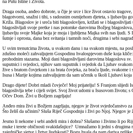
na Putu Istine i Života.
Draga osoba, anđeo dobrote, u čije je srce i lice život ostavio tragove
blagotvorni, snažni i tihi, s radosnim osmijehom djeteta, s ljubavlju g
Križa. Blagoslov je i sreća biti blagoslovljen, križati se i blagoslivl
blagoslivljali svoje pretke i nas potomke darovima Božjeg blagoslova, t
ljubavlju svoje Majke koja je moja i ljubljena Majka svih nas ljudi. S I
šutnje i oprosta, dana bez svitanja i tamnih noći, drugima i sebi nagra
U svim trenutcima života, u svakom danu i na svakom mjestu, na poslu 
zdušno moleći zahvaljujem Gospodinu hvalospjevom duše koja kliče: m
prohodnim stazama. Moji dani blagoslivljani darovima blagoslova sv. Kr
suputnici i svjedoci, njihov sam suputnik i svjedok da Ljubav svako
žive s bratom čovjekom i za brata čovjeka, za braću ljude, svakome i 
Isusa i Marije kojima zahvaljujem da sam učenik u školi Ljubavi koja l
Drago dijete! Dobri mladi čovječe! Moj prijatelju! S Franjom slijedi Is
blagoslivlja tebe i cijeli svijet. Svoj život udomi u Isusovom životu;
Očev Dom. Živi u Božjem zagrljaju!
Anđeo mira živi u Božjem zagrljaju, njegov je život svjedočanstvo z
Što želiš da učinim? Sluša Riječ Gospodnju i živi po Njoj. Njegov je 
Jesmo li nekome i sebi anđeli mira i dobra? Slušamo i živimo li po Rij
muke i terete običnosti svakidašnjice? Umnažamo li jedni s drugima ra
zajedničke sjetve i žetve ljudskosti? Bogu hvala da nam dariva prilike i