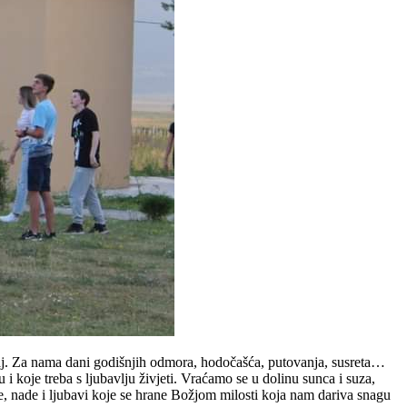
 kraj. Za nama dani godišnjih odmora, hodočašća, putovanja, susreta…
i koje treba s ljubavlju živjeti. Vraćamo se u dolinu sunca i suza,
re, nade i ljubavi koje se hrane Božjom milosti koja nam dariva snagu