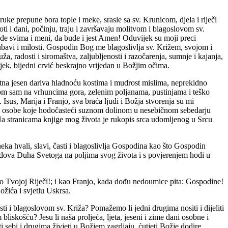
ruke prepune bora tople i meke, srasle sa sv. Krunicom, djela i riječi
oti i dani, počinju, traju i završavaju molitvom i blagoslovom sv.
 bude svima i meni, da bude i jest Amen! Oduvijek su moji preci
ljubavi i milosti. Gospodin Bog me blagoslivlja sv. Križem, svojom i
ža, radosti i siromaštva, zaljubljenosti i razočarenja, sumnje i kajanja,
čovjek, bijedni crvić beskrajno vrijedan u Božjim očima.
latna jesen dariva hladnoću kostima i mudrost mislima, neprekidno
om sam na vrhuncima gora, zelenim poljanama, pustinjama i teško
sus, Marija i Franjo, sva braća ljudi i Božja stvorenja su mi
aze osobe koje hodočasteći suznom dolinom u nesebičnom sebedarju
. Na stranicama knjige mog života je rukopis srca udomljenog u Srcu
neka hvali, slavi, časti i blagoslivlja Gospodina kao što Gospodin
plodova Duha Svetoga na poljima svog života i s povjerenjem hodi u
o Tvojoj Riječi!; i kao Franjo, kada dođu nedoumice pita: Gospodine!
Božića i svjetlu Uskrsa.
ti i blagoslovom sv. Križa? Pomažemo li jedni drugima nositi i dijeliti
iskošću? Jesu li naša proljeća, ljeta, jeseni i zime dani osobne i
i sebi i drugima živjeti u Božjem zagrljaju, ćutjeti Božje dodire,