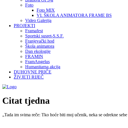
Foto
Foto MIX
VI. ŠKOLA ANIMATORA FRAME BS
Video Galerija
PROJEKTI
Framafest
Sportski susret-S.S.F.
Franjevački hod
Škola animatora
Dan ekologije
FRAMIN
FramAngelus
Humanitarna akcija
DUHOVNE PRIČE
ŽIVJETI RIJEČ
Citat tjedna
„Tada im svima reče: Tko hoće biti moj učenik, neka se odrekne sebe 