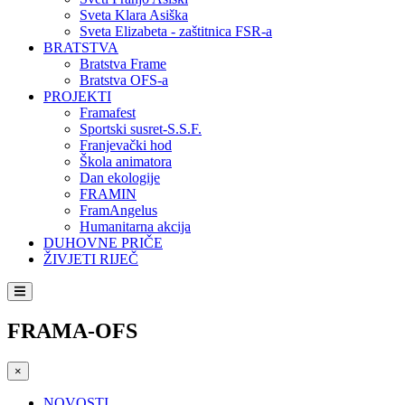
Sveta Klara Asiška
Sveta Elizabeta - zaštitnica FSR-a
BRATSTVA
Bratstva Frame
Bratstva OFS-a
PROJEKTI
Framafest
Sportski susret-S.S.F.
Franjevački hod
Škola animatora
Dan ekologije
FRAMIN
FramAngelus
Humanitarna akcija
DUHOVNE PRIČE
ŽIVJETI RIJEČ
FRAMA-OFS
×
NOVOSTI