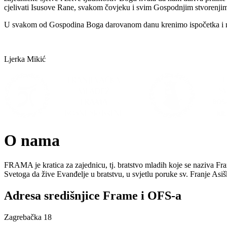
cjelivati Isusove Rane, svakom čovjeku i svim Gospodnjim stvorenjima b
U svakom od Gospodina Boga darovanom danu krenimo ispočetka i nast
Ljerka Mikić
O nama
FRAMA je kratica za zajednicu, tj. bratstvo mladih koje se naziva Fr
Svetoga da žive Evanđelje u bratstvu, u svjetlu poruke sv. Franje As
Adresa središnjice Frame i OFS-a
Zagrebačka 18