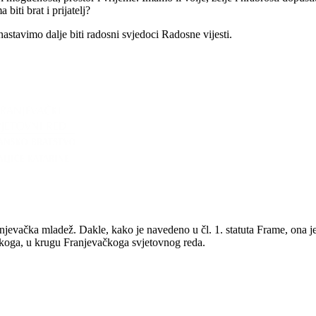
iti brat i prijatelj?
avimo dalje biti radosni svjedoci Radosne vijesti.
anjevačka mladež. Dakle, kako je navedeno u čl. 1. statuta Frame, ona 
iškoga, u krugu Franjevačkoga svjetovnog reda.