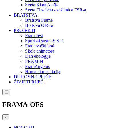
Sveta Klara Asiška
Sveta Elizabeta - zaštitnica FSR-a
BRATSTVA
Bratstva Frame
Bratstva OFS-a
PROJEKTI
Framafest
Sportski susret-S.S.F.
Franjevački hod
Škola animatora
Dan ekologije
FRAMIN
FramAngelus
Humanitarna akcija
DUHOVNE PRIČE
ŽIVJETI RIJEČ
FRAMA-OFS
×
NOVOSTI