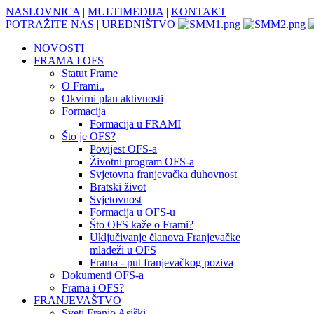
NASLOVNICA
|
MULTIMEDIJA
|
KONTAKT
POTRAŽITE NAS
|
UREDNIŠTVO
NOVOSTI
FRAMA I OFS
Statut Frame
O Frami..
Okvirni plan aktivnosti
Formacija
Formacija u FRAMI
Što je OFS?
Povijest OFS-a
Životni program OFS-a
Svjetovna franjevačka duhovnost
Bratski život
Svjetovnost
Formacija u OFS-u
Što OFS kaže o Frami?
Uključivanje članova Franjevačke
mladeži u OFS
Frama - put franjevačkog poziva
Dokumenti OFS-a
Frama i OFS?
FRANJEVAŠTVO
Sveti Franjo Asiški