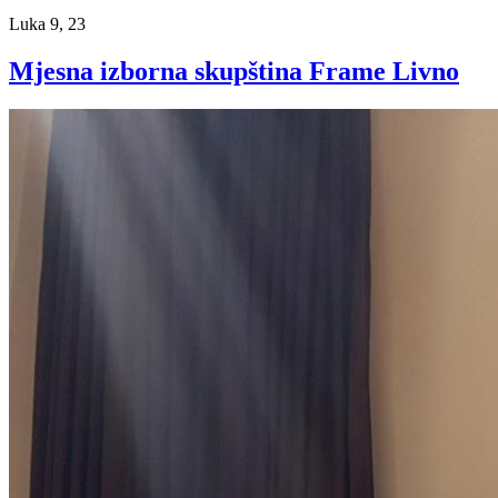
Luka 9, 23
Mjesna izborna skupština Frame Livno