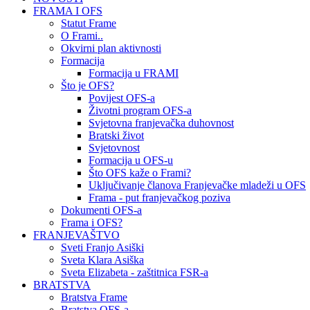
FRAMA I OFS
Statut Frame
O Frami..
Okvirni plan aktivnosti
Formacija
Formacija u FRAMI
Što je OFS?
Povijest OFS-a
Životni program OFS-a
Svjetovna franjevačka duhovnost
Bratski život
Svjetovnost
Formacija u OFS-u
Što OFS kaže o Frami?
Uključivanje članova Franjevačke mladeži u OFS
Frama - put franjevačkog poziva
Dokumenti OFS-a
Frama i OFS?
FRANJEVAŠTVO
Sveti Franjo Asiški
Sveta Klara Asiška
Sveta Elizabeta - zaštitnica FSR-a
BRATSTVA
Bratstva Frame
Bratstva OFS-a