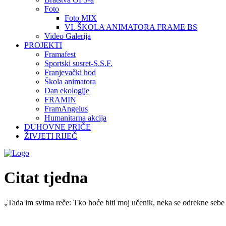
Foto
Foto MIX
VI. ŠKOLA ANIMATORA FRAME BS
Video Galerija
PROJEKTI
Framafest
Sportski susret-S.S.F.
Franjevački hod
Škola animatora
Dan ekologije
FRAMIN
FramAngelus
Humanitarna akcija
DUHOVNE PRIČE
ŽIVJETI RIJEČ
Citat tjedna
„Tada im svima reče: Tko hoće biti moj učenik, neka se odrekne sebe 