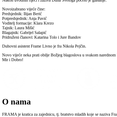
Nakon uvodnih riječi i zaziva Duha Svetoga počelo je glasanje.
Novoizabrano vijeće čine:
Predsjednik: Ilijan Berić
Potpredsjednik: Anja Pavić
Voditelj formacije: Klara Krezo
Tajnik: Laura Mišić
Blagajnik: Gabrijel Salapić
Pridruženi članovi: Katarina Tolo i Jure Bandov
Duhovni asistent Frame Livno je fra Nikola Pejčin.
Novo vijeće neka prati obilje Božjeg blagoslova u svakom narednom
Mir i Dobro!
O nama
FRAMA je kratica za zajednicu, tj. bratstvo mladih koje se naziva Fr