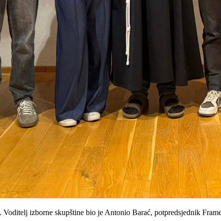
. Voditelj izborne skupštine bio je Antonio Barać, potpredsjednik Fram