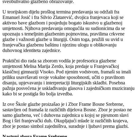
sveobuhvatno glazbeno obrazovanje.
U teorijskom dijelu prošlog termina predavanja su održali fra
Emanuel Josić i fra Silvio Zlatarević, dvojica franjevaca koji se
aktivno bave glazbom i posjeduju bogato iskustvo u glazbenoj
umjetnosti. Njihova predavanja omogućila su sudionicima da se
upoznaju s temeljnim glazbenim pojmovima, pravilima crkvene
glazbe i važnosti glazbe u liturgiji. Osim toga, pružili su uvid u
franjevačku glazbenu baštinu i njezinu ulogu u oblikovanju
duhovnog identiteta zajednice.
Praktični dio rada sa zborom vodila je profesorica glazbene
umjetnosti Melisa Marija Zerdo, koja predaje u Franjevačkoj
klasičnoj gimnaziji Visoko. Pod njenim vodstvom, framaši su imali
priliku usavršavati svoje vokalne sposobnosti, učiti o pravilnom
disanju, upjevavanju i interpretaciji liturgijskih skladbi. Posebna
pažnja posvećena je usklađivanju glasova i zajedničkom muziciranju
kako bi se postigla što bolja izvedba.
Iz ove Škole glazbe proizašao je i Zbor Frame Bosne Srebrene,
sastavljen od framaša iz različitih dijelova Bosne. Zbor je postao ne
samo glazbena, već i duhovna zajednica u kojoj se pjesmom slavi
Bog i širi franjevački duh. Okupljajući mlade iz različitih krajeva,
zbor je postao simbol zajedništva, suradnje i ljubavi prema glazbi.
Nastupi zbora Frame Srebrene