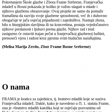
Pokretanjem Škole glazbe i Zbora Frame Srebrene, Franjevačka
mladež u Bosni pokazala je koliko je važno ulagati u mlade i
njihovo glazbeno obrazovanje. Ovaj projekt ne samo da pomaže
framašima da razviju svoje glazbene sposobnosti, već ih i duhovno
obogaćuje te jača osjećaj pripadnosti i zajedništva. Nastupi zbora,
bilo u liturgijskim slavljima ili na koncertima, postaju svjedočanstvo
njihove predanosti i ljubavi prema glazbi. Njihov rad i trud
zasigurno će ostaviti trajan pečat u franjevačkoj glazbenoj baštini,
prenoseći vjeru i radost kroz pjesmu svim budućim naraštajima.
(Melisa Marija Zerdo, Zbor Frame Bosne Srebrene)
O nama
FRAMA je kratica za zajednicu, tj. bratstvo mladih koje se naziva
Franjevačka mladež. Dakle, kako je navedeno u čl. 1. statuta Frame,
ona je »bratstvo mladih katolika koji se osjećaju pozvanima od