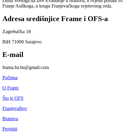
Duha Svetoga da žive Evanđelje u bratstvu, u svjetlu poruke sv.
Franje Asiškoga, u krugu Franjevačkoga svjetovnog reda.
Adresa središnjice Frame i OFS-a
Zagrebačka 18
BiH 71000 Sarajevo
E-mail
frama.fsr.bs@gmail.com
Početna
O Frami
Što je OFS
Franjevaštvo
Bratstva
Projekti