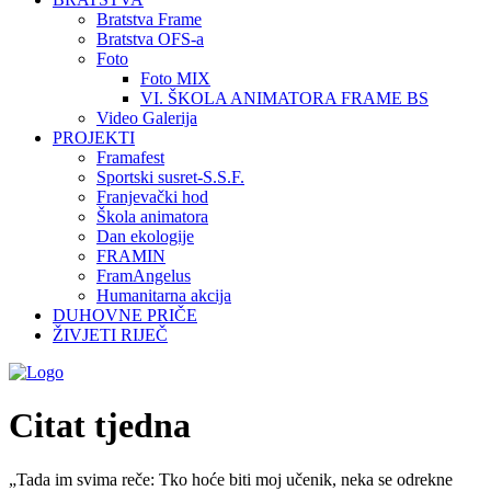
Bratstva Frame
Bratstva OFS-a
Foto
Foto MIX
VI. ŠKOLA ANIMATORA FRAME BS
Video Galerija
PROJEKTI
Framafest
Sportski susret-S.S.F.
Franjevački hod
Škola animatora
Dan ekologije
FRAMIN
FramAngelus
Humanitarna akcija
DUHOVNE PRIČE
ŽIVJETI RIJEČ
Citat tjedna
„Tada im svima reče: Tko hoće biti moj učenik, neka se odrekne