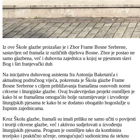
Iz ove Škole glazbe proizašao je i Zbor Frame Bosne Srebrene,
sastavljen od framaša iz različitih dijelova Bosne. Zbor je postao ne
samo glazbena, već i duhovna zajednica u kojoj se pjesmom slavi
Bog i širi franjevački duh
Na inicijativu duhovnog asistenta fra Antonija Baketarića i
aktualnog područnog vijeća, pokrenuta je Škola glazbe Frame
Bosne Srebrene s ciljem približavanja framašima osnovnih normi
crkvene i liturgijske glazbe. Ovaj hvalevrijedan projekt osmišljen je
kako bi se framašima omogućilo bolje razumijevanje i izvođenje
liturgijskih pjesama te kako bi se dodatno obogatilo bogoslužje u
župnim zajednicama.
Kroz Školu glazbe, framaši su imali priliku ne samo učiti o povijesti
i teoriji crkvene glazbe, već i aktivno sudjelovati u izvođenju
liturgijskih pjesama. Program je osmišljen tako da kombinira
teorijsko i praktično učenje, omogućujući sudionicima da steknu