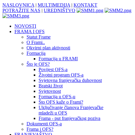
NASLOVNICA
|
MULTIMEDIJA
|
KONTAKT
POTRAŽITE NAS
|
UREDNIŠTVO
NOVOSTI
FRAMA I OFS
Statut Frame
O Frami..
Okvirni plan aktivnosti
Formacija
Formacija u FRAMI
Što je OFS?
Povijest OFS-a
Životni program OFS-a
Svjetovna franjevačka duhovnost
Bratski život
Svjetovnost
Formacija u OFS-u
Što OFS kaže o Frami?
Uključivanje članova Franjevačke
mladeži u OFS
Frama - put franjevačkog poziva
Dokumenti OFS-a
Frama i OFS?
FRANJEVAŠTVO