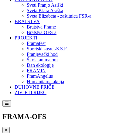
Sveti Franjo Asiški
Sveta Klara Asiška
Sveta Elizabeta - zaštitnica FSR-a
BRATSTVA
Bratstva Frame
Bratstva OFS-a
PROJEKTI
Framafest
Sportski susret-S.S.F.
Franjevački hod
Škola animatora
Dan ekologije
FRAMIN
FramAngelus
Humanitarna akcija
DUHOVNE PRIČE
ŽIVJETI RIJEČ
FRAMA-OFS
×