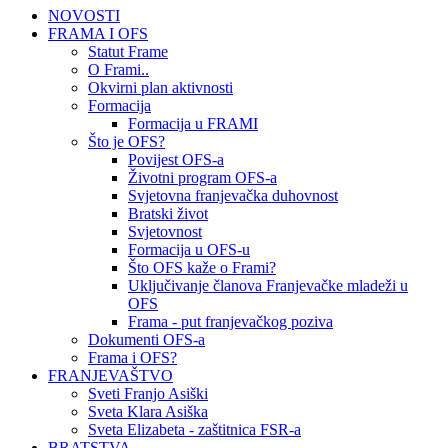
NOVOSTI
FRAMA I OFS
Statut Frame
O Frami..
Okvirni plan aktivnosti
Formacija
Formacija u FRAMI
Što je OFS?
Povijest OFS-a
Životni program OFS-a
Svjetovna franjevačka duhovnost
Bratski život
Svjetovnost
Formacija u OFS-u
Što OFS kaže o Frami?
Uključivanje članova Franjevačke mladeži u
OFS
Frama - put franjevačkog poziva
Dokumenti OFS-a
Frama i OFS?
FRANJEVAŠTVO
Sveti Franjo Asiški
Sveta Klara Asiška
Sveta Elizabeta - zaštitnica FSR-a
BRATSTVA