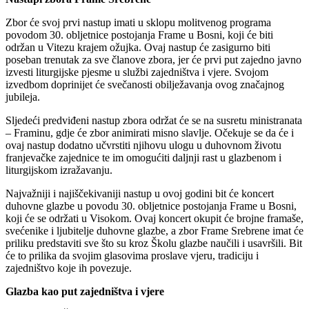
Zbor će svoj prvi nastup imati u sklopu molitvenog programa
povodom 30. obljetnice postojanja Frame u Bosni, koji će biti
održan u Vitezu krajem ožujka. Ovaj nastup će zasigurno biti
poseban trenutak za sve članove zbora, jer će prvi put zajedno javno
izvesti liturgijske pjesme u službi zajedništva i vjere. Svojom
izvedbom doprinijet će svečanosti obilježavanja ovog značajnog
jubileja.
Sljedeći predviđeni nastup zbora održat će se na susretu ministranata
– Framinu, gdje će zbor animirati misno slavlje. Očekuje se da će i
ovaj nastup dodatno učvrstiti njihovu ulogu u duhovnom životu
franjevačke zajednice te im omogućiti daljnji rast u glazbenom i
liturgijskom izražavanju.
Najvažniji i najiščekivaniji nastup u ovoj godini bit će koncert
duhovne glazbe u povodu 30. obljetnice postojanja Frame u Bosni,
koji će se održati u Visokom. Ovaj koncert okupit će brojne framaše,
svećenike i ljubitelje duhovne glazbe, a zbor Frame Srebrene imat će
priliku predstaviti sve što su kroz Školu glazbe naučili i usavršili. Bit
će to prilika da svojim glasovima proslave vjeru, tradiciju i
zajedništvo koje ih povezuje.
Glazba kao put zajedništva i vjere