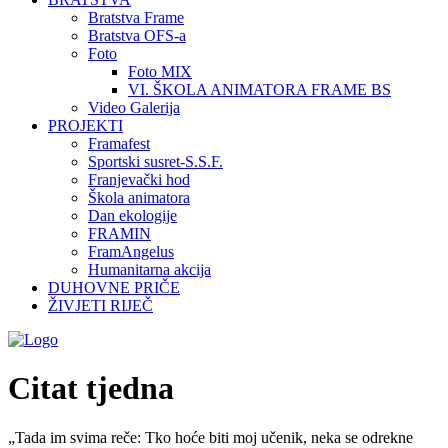
Bratstva Frame
Bratstva OFS-a
Foto
Foto MIX
VI. ŠKOLA ANIMATORA FRAME BS
Video Galerija
PROJEKTI
Framafest
Sportski susret-S.S.F.
Franjevački hod
Škola animatora
Dan ekologije
FRAMIN
FramAngelus
Humanitarna akcija
DUHOVNE PRIČE
ŽIVJETI RIJEČ
Citat tjedna
„Tada im svima reče: Tko hoće biti moj učenik, neka se odrekne