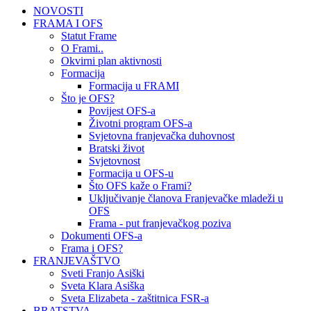
NOVOSTI
FRAMA I OFS
Statut Frame
O Frami..
Okvirni plan aktivnosti
Formacija
Formacija u FRAMI
Što je OFS?
Povijest OFS-a
Životni program OFS-a
Svjetovna franjevačka duhovnost
Bratski život
Svjetovnost
Formacija u OFS-u
Što OFS kaže o Frami?
Uključivanje članova Franjevačke mladeži u
OFS
Frama - put franjevačkog poziva
Dokumenti OFS-a
Frama i OFS?
FRANJEVAŠTVO
Sveti Franjo Asiški
Sveta Klara Asiška
Sveta Elizabeta - zaštitnica FSR-a
BRATSTVA