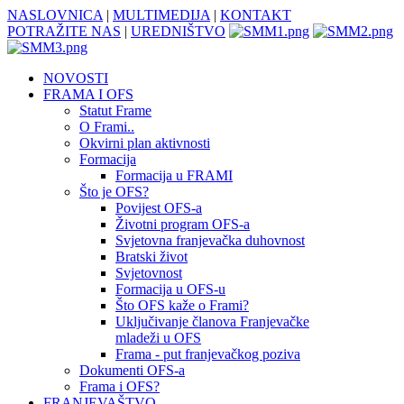
NASLOVNICA
|
MULTIMEDIJA
|
KONTAKT
POTRAŽITE NAS
|
UREDNIŠTVO
NOVOSTI
FRAMA I OFS
Statut Frame
O Frami..
Okvirni plan aktivnosti
Formacija
Formacija u FRAMI
Što je OFS?
Povijest OFS-a
Životni program OFS-a
Svjetovna franjevačka duhovnost
Bratski život
Svjetovnost
Formacija u OFS-u
Što OFS kaže o Frami?
Uključivanje članova Franjevačke
mladeži u OFS
Frama - put franjevačkog poziva
Dokumenti OFS-a
Frama i OFS?
FRANJEVAŠTVO