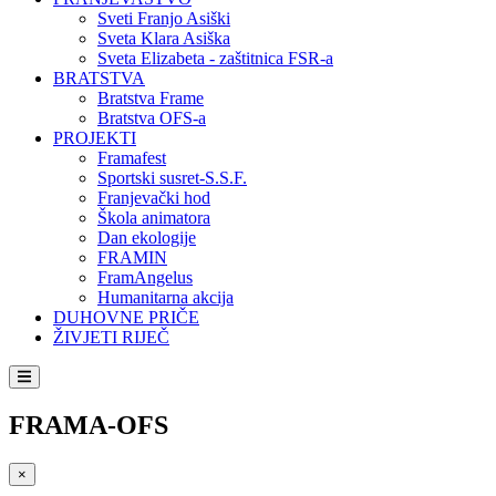
Sveti Franjo Asiški
Sveta Klara Asiška
Sveta Elizabeta - zaštitnica FSR-a
BRATSTVA
Bratstva Frame
Bratstva OFS-a
PROJEKTI
Framafest
Sportski susret-S.S.F.
Franjevački hod
Škola animatora
Dan ekologije
FRAMIN
FramAngelus
Humanitarna akcija
DUHOVNE PRIČE
ŽIVJETI RIJEČ
FRAMA-OFS
×