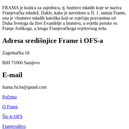
FRAMA je kratica za zajednicu, tj. bratstvo mladih koje se naziva
Franjevačka mladež. Dakle, kako je navedeno u čl. 1. statuta Frame,
ona je »bratstvo mladih katolika koji se osjećaju pozvanima od
Duha Svetoga da žive Evanđelje u bratstvu, u svjetlu poruke sv.
Franje Asiškoga, u krugu Franjevačkoga svjetovnog reda.
Adresa središnjice Frame i OFS-a
Zagrebačka 18
BiH 71000 Sarajevo
E-mail
frama.fsr.bs@gmail.com
Početna
O Frami
Što je OFS
Franjevaštvo