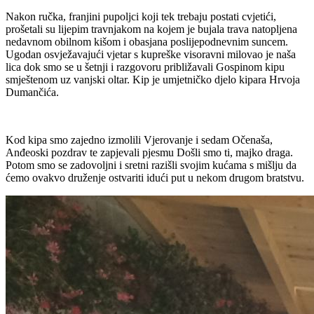
Nakon ručka, franjini pupoljci koji tek trebaju postati cvjetići,
prošetali su lijepim travnjakom na kojem je bujala trava natopljena
nedavnom obilnom kišom i obasjana poslijepodnevnim suncem.
Ugodan osvježavajući vjetar s kupreške visoravni milovao je naša
lica dok smo se u šetnji i razgovoru približavali Gospinom kipu
smještenom uz vanjski oltar. Kip je umjetničko djelo kipara Hrvoja
Dumančića.
Kod kipa smo zajedno izmolili Vjerovanje i sedam Očenaša,
Anđeoski pozdrav te zapjevali pjesmu Došli smo ti, majko draga.
Potom smo se zadovoljni i sretni razišli svojim kućama s mišlju da
ćemo ovakvo druženje ostvariti idući put u nekom drugom bratstvu.