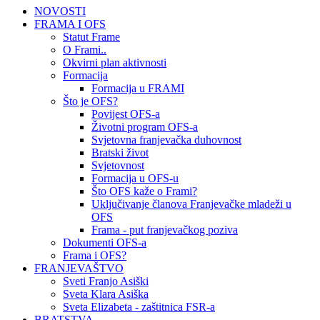
NOVOSTI
FRAMA I OFS
Statut Frame
O Frami..
Okvirni plan aktivnosti
Formacija
Formacija u FRAMI
Što je OFS?
Povijest OFS-a
Životni program OFS-a
Svjetovna franjevačka duhovnost
Bratski život
Svjetovnost
Formacija u OFS-u
Što OFS kaže o Frami?
Uključivanje članova Franjevačke mladeži u
OFS
Frama - put franjevačkog poziva
Dokumenti OFS-a
Frama i OFS?
FRANJEVAŠTVO
Sveti Franjo Asiški
Sveta Klara Asiška
Sveta Elizabeta - zaštitnica FSR-a
BRATSTVA