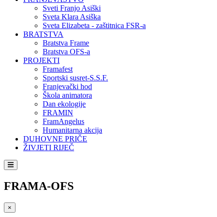
Sveti Franjo Asiški
Sveta Klara Asiška
Sveta Elizabeta - zaštitnica FSR-a
BRATSTVA
Bratstva Frame
Bratstva OFS-a
PROJEKTI
Framafest
Sportski susret-S.S.F.
Franjevački hod
Škola animatora
Dan ekologije
FRAMIN
FramAngelus
Humanitarna akcija
DUHOVNE PRIČE
ŽIVJETI RIJEČ
FRAMA-OFS
×