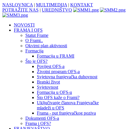
NASLOVNICA
|
MULTIMEDIJA
|
KONTAKT
POTRAŽITE NAS
|
UREDNIŠTVO
NOVOSTI
FRAMA I OFS
Statut Frame
O Frami..
Okvirni plan aktivnosti
Formacija
Formacija u FRAMI
Što je OFS?
Povijest OFS-a
Životni program OFS-a
Svjetovna franjevačka duhovnost
Bratski život
Svjetovnost
Formacija u OFS-u
Što OFS kaže o Frami?
Uključivanje članova Franjevačke
mladeži u OFS
Frama - put franjevačkog poziva
Dokumenti OFS-a
Frama i OFS?
FRANJEVAŠTVO