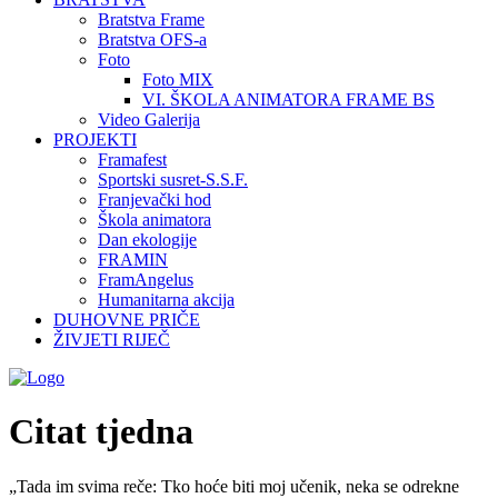
Bratstva Frame
Bratstva OFS-a
Foto
Foto MIX
VI. ŠKOLA ANIMATORA FRAME BS
Video Galerija
PROJEKTI
Framafest
Sportski susret-S.S.F.
Franjevački hod
Škola animatora
Dan ekologije
FRAMIN
FramAngelus
Humanitarna akcija
DUHOVNE PRIČE
ŽIVJETI RIJEČ
Citat tjedna
„Tada im svima reče: Tko hoće biti moj učenik, neka se odrekne