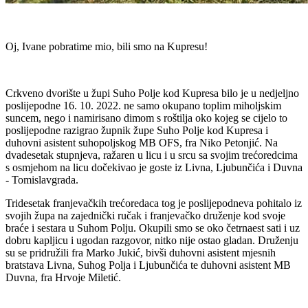
Oj, Ivane pobratime mio, bili smo na Kupresu!
Crkveno dvorište u župi Suho Polje kod Kupresa bilo je u nedjeljno
poslijepodne 16. 10. 2022. ne samo okupano toplim miholjskim
suncem, nego i namirisano dimom s roštilja oko kojeg se cijelo to
poslijepodne razigrao župnik župe Suho Polje kod Kupresa i
duhovni asistent suhopoljskog MB OFS, fra Niko Petonjić. Na
dvadesetak stupnjeva, ražaren u licu i u srcu sa svojim trećoredcima
s osmjehom na licu dočekivao je goste iz Livna, Ljubunčića i Duvna
- Tomislavgrada.
Tridesetak franjevačkih trećoredaca tog je poslijepodneva pohitalo iz
svojih župa na zajednički ručak i franjevačko druženje kod svoje
braće i sestara u Suhom Polju. Okupili smo se oko četrnaest sati i uz
dobru kapljicu i ugodan razgovor, nitko nije ostao gladan. Druženju
su se pridružili fra Marko Jukić, bivši duhovni asistent mjesnih
bratstava Livna, Suhog Polja i Ljubunčića te duhovni asistent MB
Duvna, fra Hrvoje Miletić.