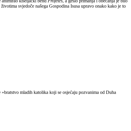
e animirao kiseljački bend
Profetes
, a geslo primanja i obećanja je bilo
im životima svjedoče našega Gospodina Isusa upravo onako kako je to
je »bratstvo mladih katolika koji se osjećaju pozvanima od Duha