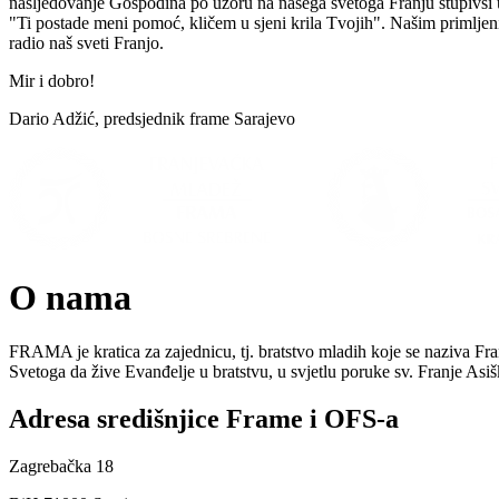
nasljedovanje Gospodina po uzoru na našega svetoga Franju stupivši u
"Ti postade meni pomoć, kličem u sjeni krila Tvojih". Našim primlje
radio naš sveti Franjo.
Mir i dobro!
Dario Adžić, predsjednik frame Sarajevo
O nama
FRAMA je kratica za zajednicu, tj. bratstvo mladih koje se naziva Fr
Svetoga da žive Evanđelje u bratstvu, u svjetlu poruke sv. Franje As
Adresa središnjice Frame i OFS-a
Zagrebačka 18