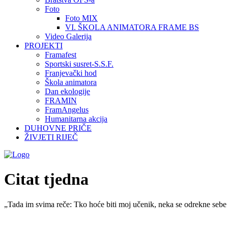
Foto
Foto MIX
VI. ŠKOLA ANIMATORA FRAME BS
Video Galerija
PROJEKTI
Framafest
Sportski susret-S.S.F.
Franjevački hod
Škola animatora
Dan ekologije
FRAMIN
FramAngelus
Humanitarna akcija
DUHOVNE PRIČE
ŽIVJETI RIJEČ
Citat tjedna
„Tada im svima reče: Tko hoće biti moj učenik, neka se odrekne sebe 