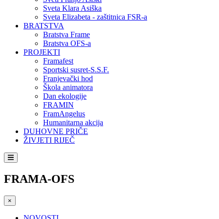
Sveta Klara Asiška
Sveta Elizabeta - zaštitnica FSR-a
BRATSTVA
Bratstva Frame
Bratstva OFS-a
PROJEKTI
Framafest
Sportski susret-S.S.F.
Franjevački hod
Škola animatora
Dan ekologije
FRAMIN
FramAngelus
Humanitarna akcija
DUHOVNE PRIČE
ŽIVJETI RIJEČ
FRAMA-OFS
×
NOVOSTI