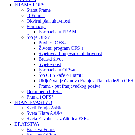
FRAMA I OFS
Statut Frame
O Frami..
Okvirni plan aktivnosti
Formacija
Formacija u FRAMI
Što je OFS?
Povijest OFS-a
Životni program OFS-a
Svjetovna franjevačka duhovnost
Bratski život
Svjetovnost
Formacija u OFS-u
Što OFS kaže o Frami?
Uključivanje članova Franjevačke mladeži u OFS
Frama - put franjevačkog poziva
Dokumenti OFS-a
Frama i OFS?
FRANJEVAŠTVO
Sveti Franjo Asiški
Sveta Klara Asiška
Sveta Elizabeta - zaštitnica FSR-a
BRATSTVA
Bratstva Frame
Bratstva OFS-a