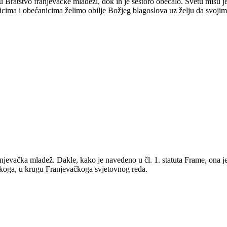
 Bratstvo franjevačke mladeži, dok ih je šestoro obećalo. Svetu misu j
nicima i obećanicima želimo obilje Božjeg blagoslova uz želju da svoj
anjevačka mladež. Dakle, kako je navedeno u čl. 1. statuta Frame, ona 
iškoga, u krugu Franjevačkoga svjetovnog reda.