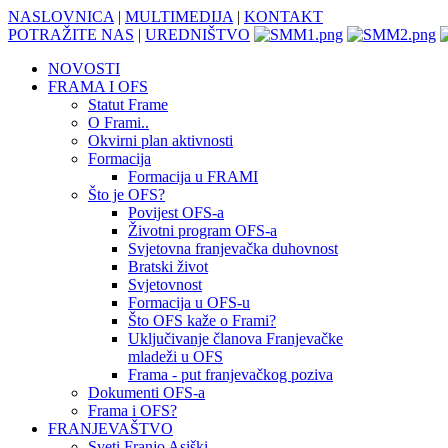
NASLOVNICA
|
MULTIMEDIJA
|
KONTAKT
POTRAŽITE NAS
|
UREDNIŠTVO
NOVOSTI
FRAMA I OFS
Statut Frame
O Frami..
Okvirni plan aktivnosti
Formacija
Formacija u FRAMI
Što je OFS?
Povijest OFS-a
Životni program OFS-a
Svjetovna franjevačka duhovnost
Bratski život
Svjetovnost
Formacija u OFS-u
Što OFS kaže o Frami?
Uključivanje članova Franjevačke
mladeži u OFS
Frama - put franjevačkog poziva
Dokumenti OFS-a
Frama i OFS?
FRANJEVAŠTVO
Sveti Franjo Asiški