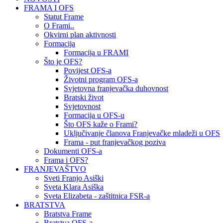
FRAMA I OFS
Statut Frame
O Frami..
Okvirni plan aktivnosti
Formacija
Formacija u FRAMI
Što je OFS?
Povijest OFS-a
Životni program OFS-a
Svjetovna franjevačka duhovnost
Bratski život
Svjetovnost
Formacija u OFS-u
Što OFS kaže o Frami?
Uključivanje članova Franjevačke mladeži u OFS
Frama - put franjevačkog poziva
Dokumenti OFS-a
Frama i OFS?
FRANJEVAŠTVO
Sveti Franjo Asiški
Sveta Klara Asiška
Sveta Elizabeta - zaštitnica FSR-a
BRATSTVA
Bratstva Frame
Bratstva OFS-a