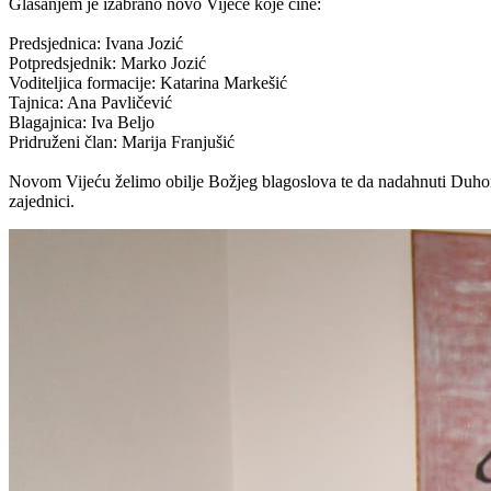
Glasanjem je izabrano novo Vijeće koje čine:
Predsjednica: Ivana Jozić
Potpredsjednik: Marko Jozić
Voditeljica formacije: Katarina Markešić
Tajnica: Ana Pavličević
Blagajnica: Iva Beljo
Pridruženi član: Marija Franjušić
Novom Vijeću želimo obilje Božjeg blagoslova te da nadahnuti Duhom 
zajednici.