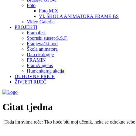
Foto
Foto MIX
VI. ŠKOLA ANIMATORA FRAME BS
Video Galerija
PROJEKTI
Framafest
Sportski susret-S.S.F.
Franjevački hod
Škola animatora
Dan ekologije
FRAMIN
FramAngelus
Humanitarna akcija
DUHOVNE PRIČE
ŽIVJETI RIJEČ
Citat tjedna
„Tada im svima reče: Tko hoće biti moj učenik, neka se odrekne sebe 