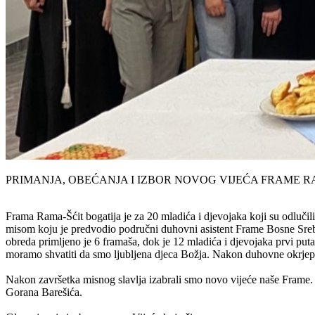
PRIMANJA, OBEĆANJA I IZBOR NOVOG VIJEĆA FRAME R
Frama Rama-Šćit bogatija je za 20 mladića i djevojaka koji su odlučili
misom koju je predvodio područni duhovni asistent Frame Bosne Srebr
obreda primljeno je 6 framaša, dok je 12 mladića i djevojaka prvi puta
moramo shvatiti da smo ljubljena djeca Božja. Nakon duhovne okrjep
Nakon završetka misnog slavlja izabrali smo novo vijeće naše Frame.
Gorana Barešića.