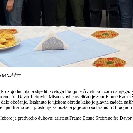
AMA-ŠĆIT
 kroz godinu dana slijediti svetoga Franju te živjeti po uzoru na njega
ene; fra Davor Petrović. Misno slavlje uveličao je zbor Frame Rama-Šć
 dalo obećanje. Istaknuto je tijekom obreda kako je glavna zadaća naših
e uputili smo se u prostorije samostana gdje smo sa Framom Bugojno i
 Izbore je predvodio duhovni asistent Frame Bosne Srebrene fra Davor 