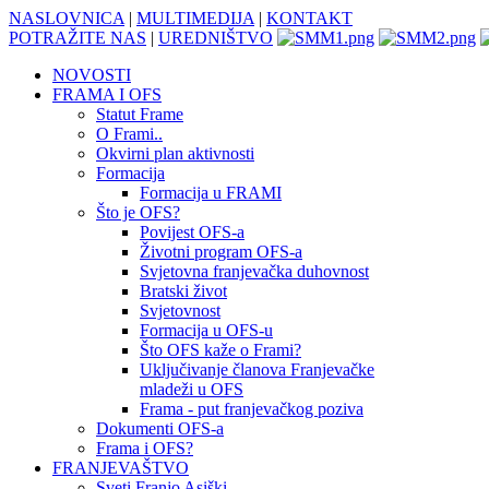
NASLOVNICA
|
MULTIMEDIJA
|
KONTAKT
POTRAŽITE NAS
|
UREDNIŠTVO
NOVOSTI
FRAMA I OFS
Statut Frame
O Frami..
Okvirni plan aktivnosti
Formacija
Formacija u FRAMI
Što je OFS?
Povijest OFS-a
Životni program OFS-a
Svjetovna franjevačka duhovnost
Bratski život
Svjetovnost
Formacija u OFS-u
Što OFS kaže o Frami?
Uključivanje članova Franjevačke
mladeži u OFS
Frama - put franjevačkog poziva
Dokumenti OFS-a
Frama i OFS?
FRANJEVAŠTVO
Sveti Franjo Asiški