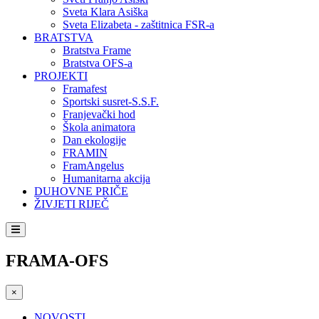
Sveta Klara Asiška
Sveta Elizabeta - zaštitnica FSR-a
BRATSTVA
Bratstva Frame
Bratstva OFS-a
PROJEKTI
Framafest
Sportski susret-S.S.F.
Franjevački hod
Škola animatora
Dan ekologije
FRAMIN
FramAngelus
Humanitarna akcija
DUHOVNE PRIČE
ŽIVJETI RIJEČ
FRAMA-OFS
×
NOVOSTI