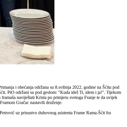
. Primanja i obećanja održana su 8.svibnja 2022. godine na Šćitu pod
it. PiO održani su pod geslom: "Kuda ideš Ti, idem i ja!". Tijekom
 framaša naviještati Krista po primjeru svetoga Franje te da uvijek
 Framom Gračac nastavili druženje.
Petrović uz prisustvo duhovnog asistenta Frame Rama-Šćit fra