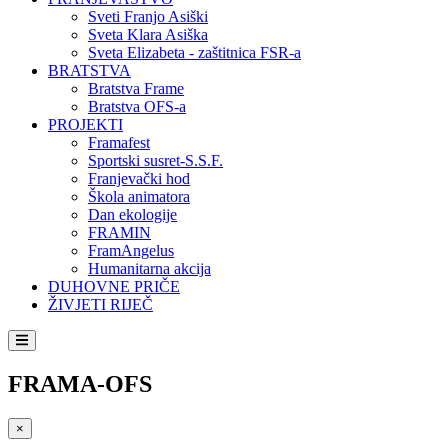
Sveti Franjo Asiški
Sveta Klara Asiška
Sveta Elizabeta - zaštitnica FSR-a
BRATSTVA
Bratstva Frame
Bratstva OFS-a
PROJEKTI
Framafest
Sportski susret-S.S.F.
Franjevački hod
Škola animatora
Dan ekologije
FRAMIN
FramAngelus
Humanitarna akcija
DUHOVNE PRIČE
ŽIVJETI RIJEČ
FRAMA-OFS
×