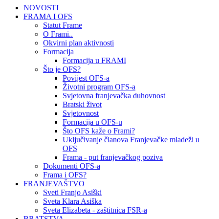
NOVOSTI
FRAMA I OFS
Statut Frame
O Frami..
Okvirni plan aktivnosti
Formacija
Formacija u FRAMI
Što je OFS?
Povijest OFS-a
Životni program OFS-a
Svjetovna franjevačka duhovnost
Bratski život
Svjetovnost
Formacija u OFS-u
Što OFS kaže o Frami?
Uključivanje članova Franjevačke mladeži u
OFS
Frama - put franjevačkog poziva
Dokumenti OFS-a
Frama i OFS?
FRANJEVAŠTVO
Sveti Franjo Asiški
Sveta Klara Asiška
Sveta Elizabeta - zaštitnica FSR-a
BRATSTVA