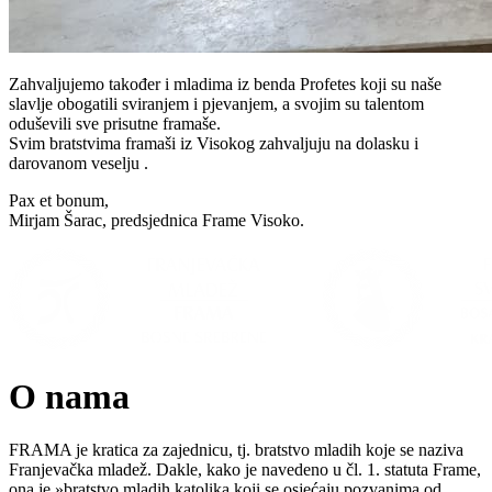
Zahvaljujemo također i mladima iz benda Profetes koji su naše
slavlje obogatili sviranjem i pjevanjem, a svojim su talentom
oduševili sve prisutne framaše.
Svim bratstvima framaši iz Visokog zahvaljuju na dolasku i
darovanom veselju .
Pax et bonum,
Mirjam Šarac, predsjednica Frame Visoko.
O nama
FRAMA je kratica za zajednicu, tj. bratstvo mladih koje se naziva
Franjevačka mladež. Dakle, kako je navedeno u čl. 1. statuta Frame,
ona je »bratstvo mladih katolika koji se osjećaju pozvanima od