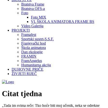
Bratstva Frame
Bratstva OFS-a
Foto
Foto MIX
VI. ŠKOLA ANIMATORA FRAME BS
Video Galerija
PROJEKTI
Framafest
Sportski susret-S.S.F.
Franjevački hod
Škola animatora
Dan ekologije
FRAMIN
FramAngelus
Humanitarna akcija
DUHOVNE PRIČE
ŽIVJETI RIJEČ
Citat tjedna
„Tada im svima reče: Tko hoće biti moj učenik, neka se odrekne