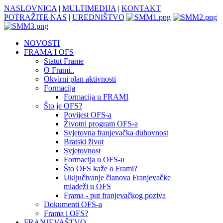
NASLOVNICA
|
MULTIMEDIJA
|
KONTAKT
POTRAŽITE NAS
|
UREDNIŠTVO
NOVOSTI
FRAMA I OFS
Statut Frame
O Frami..
Okvirni plan aktivnosti
Formacija
Formacija u FRAMI
Što je OFS?
Povijest OFS-a
Životni program OFS-a
Svjetovna franjevačka duhovnost
Bratski život
Svjetovnost
Formacija u OFS-u
Što OFS kaže o Frami?
Uključivanje članova Franjevačke
mladeži u OFS
Frama - put franjevačkog poziva
Dokumenti OFS-a
Frama i OFS?
FRANJEVAŠTVO