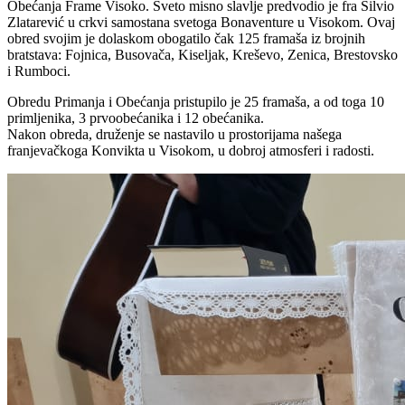
Obećanja Frame Visoko. Sveto misno slavlje predvodio je fra Silvio
Zlatarević u crkvi samostana svetoga Bonaventure u Visokom. Ovaj
obred svojim je dolaskom obogatilo čak 125 framaša iz brojnih
bratstava: Fojnica, Busovača, Kiseljak, Kreševo, Zenica, Brestovsko
i Rumboci.
Obredu Primanja i Obećanja pristupilo je 25 framaša, a od toga 10
primljenika, 3 prvoobećanika i 12 obećanika.
Nakon obreda, druženje se nastavilo u prostorijama našega
franjevačkoga Konvikta u Visokom, u dobroj atmosferi i radosti.