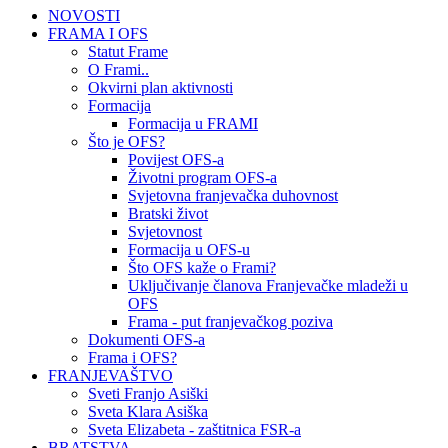
NOVOSTI
FRAMA I OFS
Statut Frame
O Frami..
Okvirni plan aktivnosti
Formacija
Formacija u FRAMI
Što je OFS?
Povijest OFS-a
Životni program OFS-a
Svjetovna franjevačka duhovnost
Bratski život
Svjetovnost
Formacija u OFS-u
Što OFS kaže o Frami?
Uključivanje članova Franjevačke mladeži u
OFS
Frama - put franjevačkog poziva
Dokumenti OFS-a
Frama i OFS?
FRANJEVAŠTVO
Sveti Franjo Asiški
Sveta Klara Asiška
Sveta Elizabeta - zaštitnica FSR-a
BRATSTVA