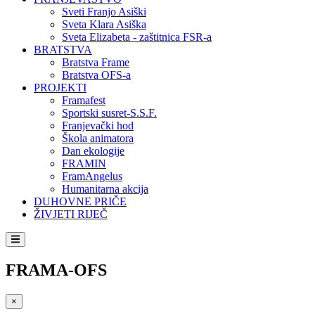
Sveti Franjo Asiški
Sveta Klara Asiška
Sveta Elizabeta - zaštitnica FSR-a
BRATSTVA
Bratstva Frame
Bratstva OFS-a
PROJEKTI
Framafest
Sportski susret-S.S.F.
Franjevački hod
Škola animatora
Dan ekologije
FRAMIN
FramAngelus
Humanitarna akcija
DUHOVNE PRIČE
ŽIVJETI RIJEČ
FRAMA-OFS
×