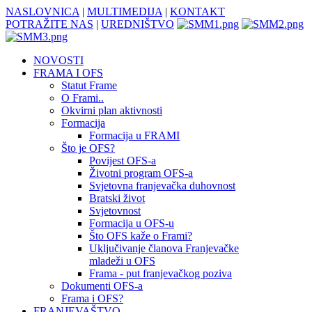
NASLOVNICA
|
MULTIMEDIJA
|
KONTAKT
POTRAŽITE NAS
|
UREDNIŠTVO
NOVOSTI
FRAMA I OFS
Statut Frame
O Frami..
Okvirni plan aktivnosti
Formacija
Formacija u FRAMI
Što je OFS?
Povijest OFS-a
Životni program OFS-a
Svjetovna franjevačka duhovnost
Bratski život
Svjetovnost
Formacija u OFS-u
Što OFS kaže o Frami?
Uključivanje članova Franjevačke
mladeži u OFS
Frama - put franjevačkog poziva
Dokumenti OFS-a
Frama i OFS?
FRANJEVAŠTVO