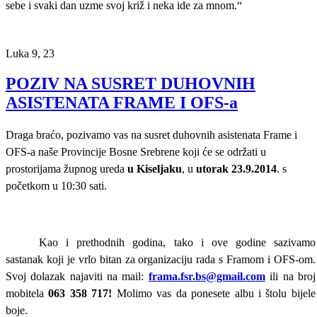
sebe i svaki dan uzme svoj križ i neka ide za mnom.“
Luka 9, 23
POZIV NA SUSRET DUHOVNIH
ASISTENATA FRAME I OFS-a
Draga braćo, pozivamo vas na susret duhovnih asistenata Frame i
OFS-a naše Provincije Bosne Srebrene koji će se održati u
prostorijama župnog ureda
u Kiseljaku
, u
utorak 23.9.2014
. s
početkom u 10:30 sati.
Kao i prethodnih godina, tako i ove godine sazivamo
sastanak koji je vrlo bitan za organizaciju rada s Framom i OFS-om.
Svoj dolazak najaviti na mail:
frama.fsr.bs@gmail.com
ili na broj
mobitela
063 358 717!
Molimo vas da ponesete albu i štolu bijele
boje.