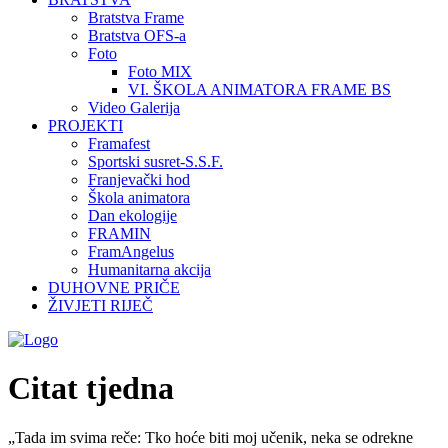
Bratstva Frame
Bratstva OFS-a
Foto
Foto MIX
VI. ŠKOLA ANIMATORA FRAME BS
Video Galerija
PROJEKTI
Framafest
Sportski susret-S.S.F.
Franjevački hod
Škola animatora
Dan ekologije
FRAMIN
FramAngelus
Humanitarna akcija
DUHOVNE PRIČE
ŽIVJETI RIJEČ
Citat tjedna
„Tada im svima reče: Tko hoće biti moj učenik, neka se odrekne